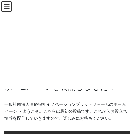
コ
ナ
医療福祉イノベーションプラッ
ン
ビ
トフォーム
テ
ゲ
ン
ー
ツ
シ
お知らせ
へ
ョ
ス
ン
キ
に
HOME
お知らせ
ホームページを公開しました！
ッ
移
プ
動
2024年12月11日
/ 最終更新日時 :
2024年12月25日
Ume-Souri
お知らせ
ホームページを公開しました！
一般社団法人医療福祉イノベーションプラットフォームのホーム
ページ へようこそ。こちらは最初の投稿です。これからお役立ち
情報を配信していきますので、楽しみにお待ちください。